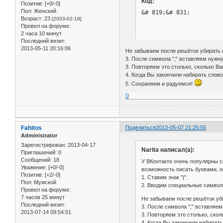
Код:
Позитив:
[+0/-0]
Пол:
Женский
&# 819;&# 831;
Возраст:
23
[2003-02-19]
Провел на форуме:
2 часа 10 минут
Последний визит:
2013-05-11 20:16:06
Не забываем после решёток убирать 
3. После символа ";" вставляем нужн
3. Повторяем это столько, сколько Ва
4. Когда Вы закончили набирать слово,
5. Сохраняем и радуемся!
0
Fahitos
Поделиться
2013-05-07 21:25:55
Administrator
Зарегистрирован
: 2013-04-17
Narita написал(а):
Приглашений:
0
Сообщений:
18
У ВКонтакте очень популярны с
Уважение:
[+0/-0]
возможность писать буквами, о
Позитив:
[+2/-0]
1. Ставим знак "|".
Пол:
Мужской
2. Вводим специальные симво
Провел на форуме:
7 часов 25 минут
Не забываем после решёток уб
Последний визит:
3. После символа ";" вставляе
2013-07-14 09:54:51
3. Повторяем это столько, скол
4. Когда Вы закончили набирать 