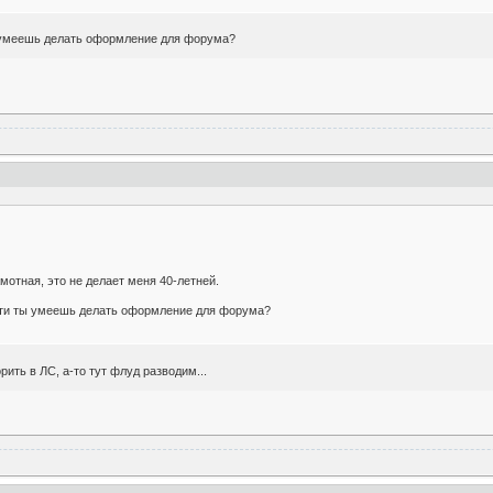
ы умеешь делать оформление для форума?
мотная, это не делает меня 40-летней.
тати ты умеешь делать оформление для форума?
рить в ЛС, а-то тут флуд разводим...