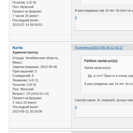
Позитив:
[+2/-0]
Пол:
Мужской
А рассуждаешь как 14 лет. Кстати т
Провел на форуме:
7 часов 25 минут
0
Последний визит:
2013-07-14 09:54:51
Narita
Поделиться
2013-05-08 12:43:17
Администратор
Откуда:
Челябинская область,
Fahitos написал(а):
Миасс
Зарегистрирован
: 2013-05-06
Narita написал(а):
Приглашений:
0
Да, а что? Просто я очень гра
Сообщений:
8
Уважение:
[+2/-1]
А рассуждаешь как 14 лет. Кс
Позитив:
[+0/-0]
Пол:
Женский
Возраст:
23
[2003-02-19]
Провел на форуме:
Смотря какое. И, пожалуй, лучше гово
2 часа 10 минут
Последний визит:
0
2013-05-11 20:16:06