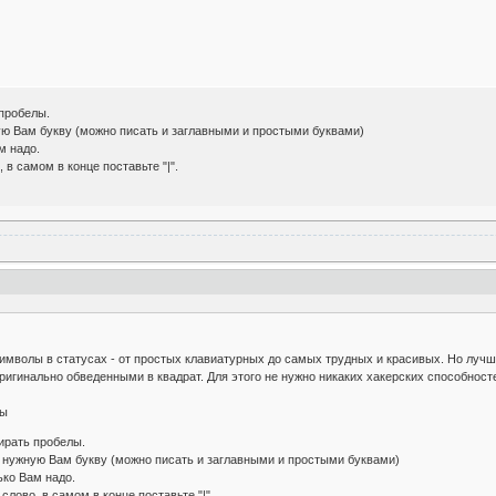
пробелы.
ую Вам букву (можно писать и заглавными и простыми буквами)
м надо.
 в самом в конце поставьте "|".
имволы в статусах - от простых клавиатурных до самых трудных и красивых. Но лучше 
ригинально обведенными в квадрат. Для этого не нужно никаких хакерских способносте
лы
ирать пробелы.
м нужную Вам букву (можно писать и заглавными и простыми буквами)
ько Вам надо.
слово, в самом в конце поставьте "|".