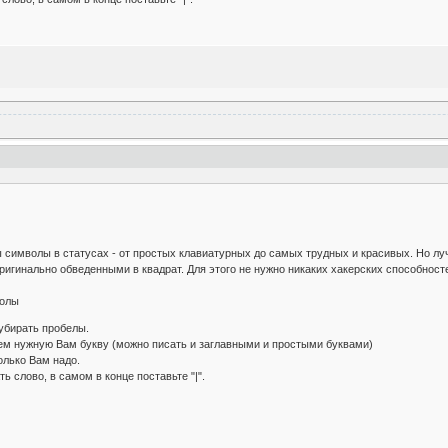
имволы в статусах - от простых клавиатурных до самых трудных и красивых. Но лучш
ригинально обведенными в квадрат. Для этого не нужно никаких хакерских способносте
олы
бирать пробелы.
ем нужную Вам букву (можно писать и заглавными и простыми буквами)
олько Вам надо.
 слово, в самом в конце поставьте "|".