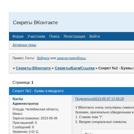
Секреты ВКонтакте
Форум
Участники
Поиск
Регистрация
Войти
Активные темы
Привет, Гость!
Войдите
или
зарегистрируйтесь
.
»
Секреты ВКонтакте
»
Секреты/Баги/Ссылки
»
Секрет №2 - Буквы 
Страница:
1
Секрет №2 - Буквы в квадрате
Narita
Поделиться
2013-05-07 17:43:18
Администратор
У ВКонтакте очень популярны символы
Откуда:
Челябинская область,
буквами, оригинально обведенными в 
Миасс
1. Ставим знак "|".
Зарегистрирован
: 2013-05-06
2. Вводим специальные символы
Приглашений:
0
Сообщений:
8
Уважение:
[+2/-1]