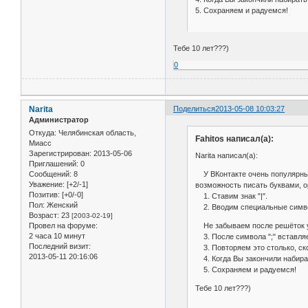
5. Сохраняем и радуемся!
Тебе 10 лет???)
0
Narita
Поделиться
2013-05-08 10:03:27
Администратор
Откуда:
Челябинская область,
Fahitos написал(а):
Миасс
Зарегистрирован
: 2013-05-06
Narita написал(а):
Приглашений:
0
У ВКонтакте очень популярны с
Сообщений:
8
Уважение:
[+2/-1]
возможность писать буквами, о
Позитив:
[+0/-0]
1. Ставим знак "|".
Пол:
Женский
2. Вводим специальные симв
Возраст:
23
[2003-02-19]
Не забываем после решёток у
Провел на форуме:
2 часа 10 минут
3. После символа ";" вставля
Последний визит:
3. Повторяем это столько, ск
2013-05-11 20:16:06
4. Когда Вы закончили набирать
5. Сохраняем и радуемся!
Тебе 10 лет???)