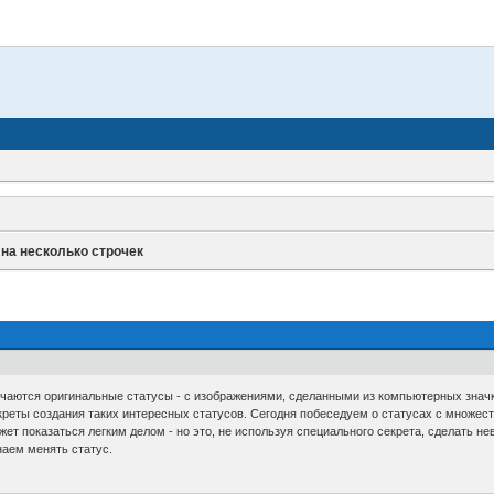
 на несколько строчек
чаются оригинальные статусы - с изображениями, сделанными из компьютерных значко
екреты создания таких интересных статусов. Сегодня побеседуем о статусах с множес
жет показаться легким делом - но это, не используя специального секрета, сделать не
наем менять статус.