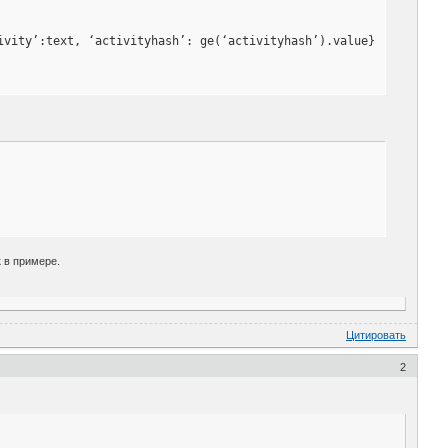
ivity’:text, ‘activityhash’: ge(‘activityhash’).value}); window.
к в примере.
Цитировать
2