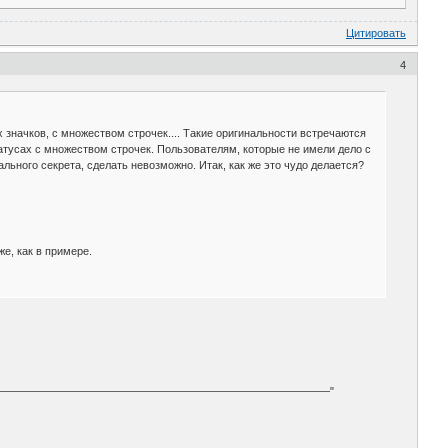
Цитировать
4
значков, с множеством строчек.... Такие оригинальности встречаются
татусах с множеством строчек. Пользователям, которые не имели дело с
ального секрета, сделать невозможно. Итак, как же это чудо делается?
же, как в примере.
ಠ_ಠ ——————————————————————————————————"