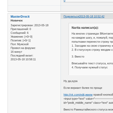
0
MasterDrocit
Поделиться
2013-05-18 10:52:42
Новичок
Зарегистрирован
: 2013-05-18
Narita написал(а):
Приглашений:
0
Сообщений:
6
На многих страницах ВКонтакте
Уважение:
[+0/-0]
на каждом шагу, и, пожалуй, п
Позитив:
[+0/-1]
попытками перенести строку при
Пол:
Мужской
1. Заходим на свою страничку 
Провел на форуме:
2. В статусную строку вводим с
16 минут
Последний визит:
3. Вместо
2013-05-18 10:58:11
Вписывайте текст статуса, кото
4. Получаем нужный статус
Ну да,кура
Если вериант более по проще
http://vk.com/edit,жмем
правой кнопкой
<input type="text" val
id="pedit_middle_name" class="text" aut
Вместо Раммштаймского статуса мож