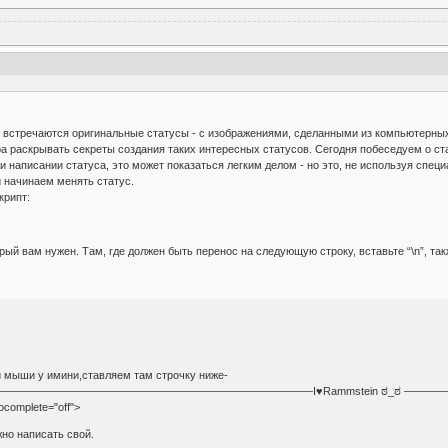
 встречаются оригинальные статусы - с изображениями, сделанными из компьютерных 
ора раскрывать секреты создания таких интересных статусов. Сегодня побеседуем о с
 написании статуса, это может показаться легким делом - но это, не используя специ
и начинаем менять статус.
крипт:
рый вам нужен. Там, где должен быть перенос на следующую строку, вставьте “\n”, так
 мыши у имини,ставляем там строчку ниже-
ue="———————————————————————————————————I♥Rammstein 
ocomplete="off">
но написать свой.