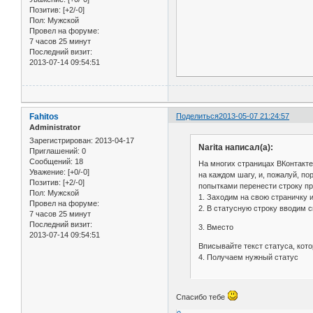
Позитив:
[+2/-0]
Пол:
Мужской
Провел на форуме:
7 часов 25 минут
Последний визит:
2013-07-14 09:54:51
Fahitos
Поделиться
2013-05-07 21:24:57
Administrator
Зарегистрирован
: 2013-04-17
Narita написал(а):
Приглашений:
0
Сообщений:
18
На многих страницах ВКонтакте
Уважение:
[+0/-0]
на каждом шагу, и, пожалуй, п
Позитив:
[+2/-0]
попытками перенести строку при
Пол:
Мужской
1. Заходим на свою страничку 
Провел на форуме:
2. В статусную строку вводим с
7 часов 25 минут
Последний визит:
3. Вместо
2013-07-14 09:54:51
Вписывайте текст статуса, кото
4. Получаем нужный статус
Спасибо тебе