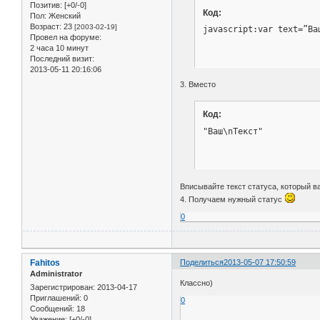
Позитив:
[+0/-0]
Код:
Пол:
Женский
Возраст:
23
[2003-02-19]
javascript:var text=”Ва
Провел на форуме:
2 часа 10 минут
Последний визит:
2013-05-11 20:16:06
3. Вместо
Код:
"Ваш\nТекст"
Вписывайте текст статуса, который ва
4. Получаем нужный статус
0
Fahitos
Поделиться
2013-05-07 17:50:59
Administrator
Классно)
Зарегистрирован
: 2013-04-17
Приглашений:
0
0
Сообщений:
18
Уважение:
[+0/-0]