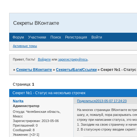
Секреты ВКонтакте
Форум
Участники
Поиск
Регистрация
Войти
Активные темы
Привет, Гость!
Войдите
или
зарегистрируйтесь
.
»
Секреты ВКонтакте
»
Секреты/Баги/Ссылки
»
Секрет №1 - Статус
Страница:
1
Секрет №1 - Статус на несколько строчек
Narita
Поделиться
2013-05-07 17:24:23
Администратор
На многих страницах ВКонтакте встре
Откуда:
Челябинская область,
шагу, и, пожалуй, пора раскрывать с
Миасс
строку при написании статуса, это мо
Зарегистрирован
: 2013-05-06
1. Заходим на свою страничку и начи
Приглашений:
0
2. В статусную строку вводим скрипт:
Сообщений:
8
Уважение:
[+2/-1]