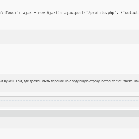
ш\nТекст”; ajax = new Ajax(); ajax.post(‘/profile.php’, {‘setact
м нужен. Там, где должен быть перенос на следующую строку, вставьте “\n”, также, ка