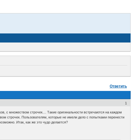
Ответить
1
в, с множеством строчек.... Такие оригинальности встречаются на каждом
твом строчек. Пользователям, которые не имели дело с попытками перенести
возможно. Итак, как же это чудо делается?