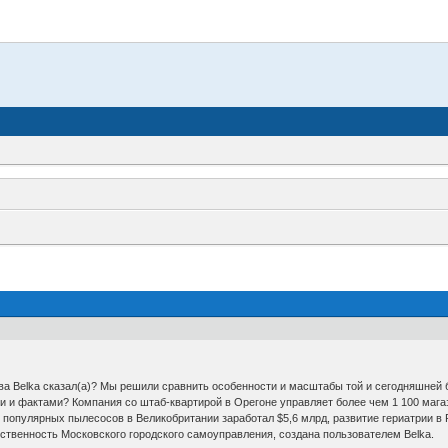
ква Belka сказал(а)? Мы решили сравнить особенности и масштабы той и сегодняшней
и и фактами? Компания со штаб-квартирой в Орегоне управляет более чем 1 100 мага
х популярных пылесосов в Великобритании заработал $5,6 млрд, развитие гериатрии в
ственность Московского городского самоуправления, создана пользователем Belka.