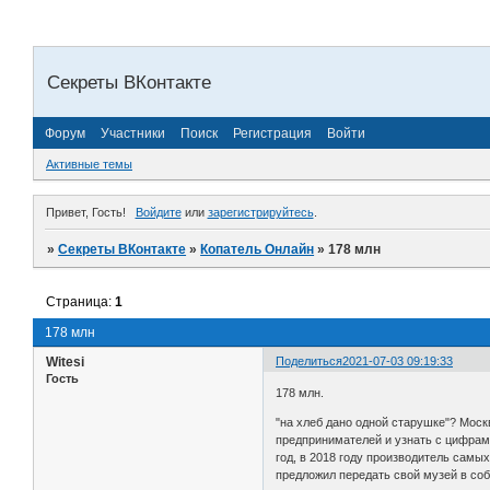
Секреты ВКонтакте
Форум
Участники
Поиск
Регистрация
Войти
Активные темы
Привет, Гость!
Войдите
или
зарегистрируйтесь
.
»
Секреты ВКонтакте
»
Копатель Онлайн
»
178 млн
Страница:
1
178 млн
Witesi
Поделиться
2021-07-03 09:19:33
Гость
178 млн.
"на хлеб дано одной старушке"? Мос
предпринимателей и узнать с цифрам
год, в 2018 году производитель самы
предложил передать свой музей в соб