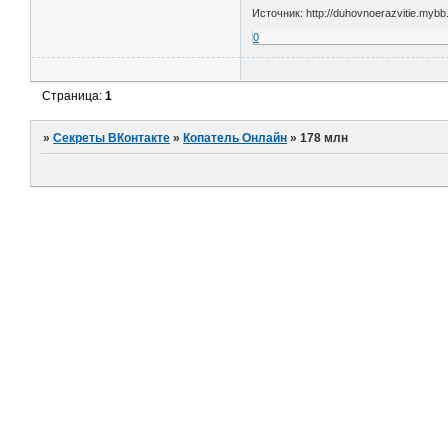
Источник: http://duhovnoerazvitie.mybb.
0
Страница:
1
»
Секреты ВКонтакте
»
Копатель Онлайн
»
178 млн