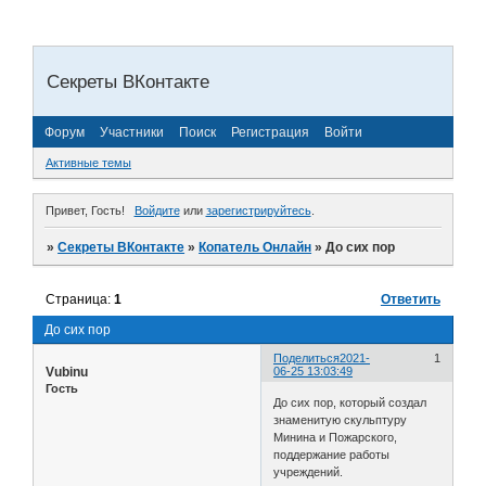
Секреты ВКонтакте
Форум
Участники
Поиск
Регистрация
Войти
Активные темы
Привет, Гость!
Войдите
или
зарегистрируйтесь
.
»
Секреты ВКонтакте
»
Копатель Онлайн
»
До сих пор
Страница:
1
Ответить
До сих пор
Поделиться
2021-
1
Vubinu
06-25 13:03:49
Гость
До сих пор, который создал
знаменитую скульптуру
Минина и Пожарского,
поддержание работы
учреждений.