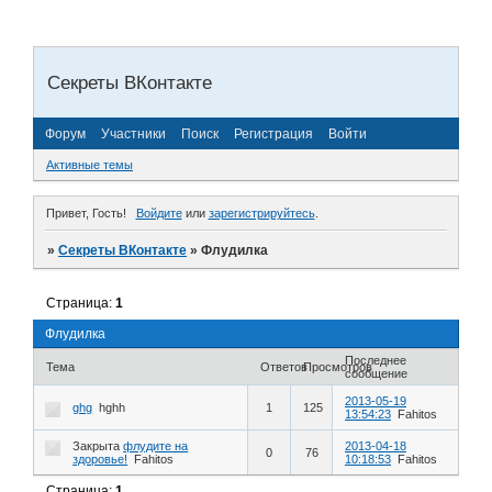
Секреты ВКонтакте
Форум
Участники
Поиск
Регистрация
Войти
Активные темы
Привет, Гость!
Войдите
или
зарегистрируйтесь
.
»
Секреты ВКонтакте
»
Флудилка
Страница:
1
Флудилка
Последнее
Тема
Ответов
Просмотров
сообщение
2013-05-19
ghg
hghh
1
125
13:54:23
Fahitos
Закрыта
флудите на
2013-04-18
0
76
здоровье!
Fahitos
10:18:53
Fahitos
Страница:
1